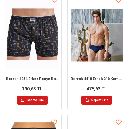
Berrak 1054 Erkek Penye Boxer
Berrak 4418 Erkek 3'lü Kom Slip Külot M
190,63 TL
476,63 TL
Sepete Ekle
Sepete Ekle