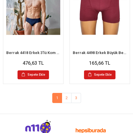
Berrak 4418 Erkek 3'lü Kom Slip Külot L
Berrak 4498 Erkek Büyük Beden Renkli Boxer
476,63 TL
165,66 TL
Sepete Ekle
Sepete Ekle
1
2
3