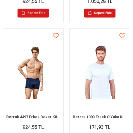
924,55 TL
1.050,28 TL
Sepete Ekle
Sepete Ekle
Berrak 4497 Erkek Boxer Külot 6lı Paket Karışık Renk - S
Berrak 1003 Erkek O Yaka Kısa Kol Atlet
924,55 TL
171,93 TL