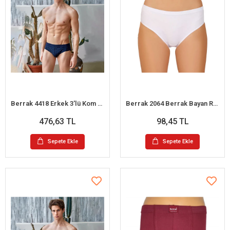
Berrak 4418 Erkek 3'lü Kom Slip Külot XL
Berrak 2064 Berrak Bayan Ribana Biyeli Bato L
476,63 TL
98,45 TL
Sepete Ekle
Sepete Ekle