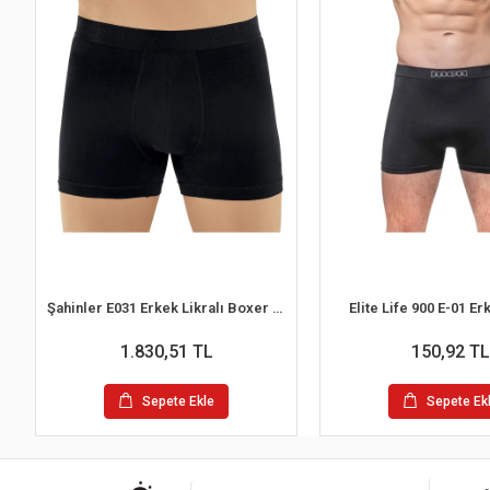
Şahinler E031 Erkek Likralı Boxer Külot 6lı Paket Siyah S
Elite Life 900 E-01 E
1.830,51 TL
150,92 TL
Sepete Ekle
Sepete Ek