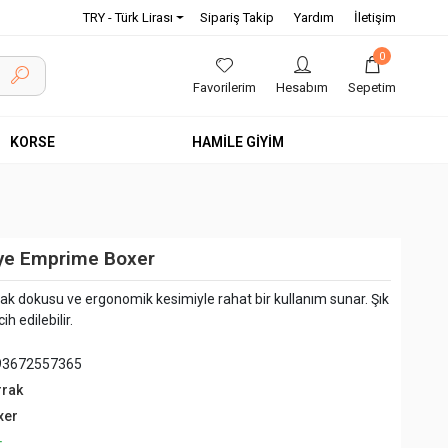
TRY - Türk Lirası
Sipariş Takip
Yardım
İletişim
0
Favorilerim
Hesabım
Sepetim
KORSE
HAMİLE GİYİM
ye Emprime Boxer
ak dokusu ve ergonomik kesimiyle rahat bir kullanım sunar. Şık
h edilebilir.
93672557365
rrak
xer
+