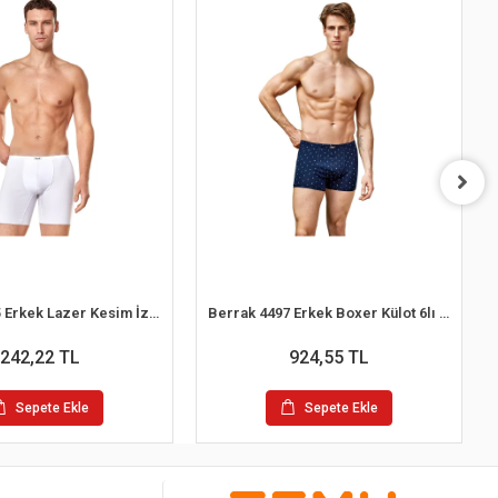
Berrak 4435 Erkek Lazer Kesim İz Yapmaz Boxer
Berrak 4497 Erkek Boxer Külot 6lı Paket Karışık Renk - M
242,22 TL
924,55 TL
Sepete Ekle
Sepete Ekle