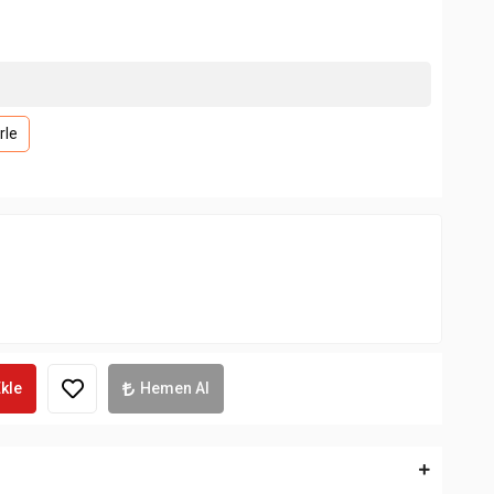
rle
kle
Hemen Al