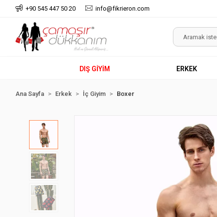
+90 545 447 50 20
info@fikrieron.com
DIŞ GİYİM
ERKEK
Ana Sayfa
Erkek
İç Giyim
Boxer