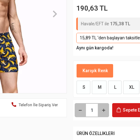
190,63 TL
Havale/EFT ile
175,38 TL
15,89 TL 'den başlayan taksitle
Aynı gün kargoda!
Karışık Renk
S
M
L
XL
Telefon İle Sipariş Ver
Sepete E
ÜRÜN ÖZELLİKLERİ