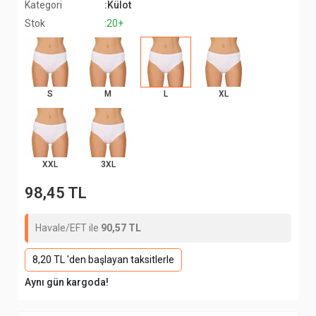
Kategori
:Külot
Stok
:20+
S
M
L
XL
XXL
3XL
98,45 TL
Havale/EFT ile
90,57 TL
8,20 TL 'den başlayan taksitlerle
Aynı gün kargoda!