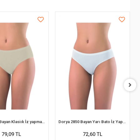
Dorya 2851 Bayan Klasiık İz yapmaz Bato Külot
Dorya 2850 Bayan Yarı Bato İz Yapmaz Külot
79,09 TL
72,60 TL