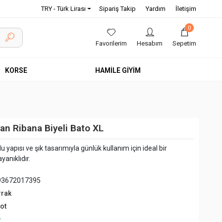
TRY - Türk Lirası
Sipariş Takip
Yardım
İletişim
0
Favorilerim
Hesabım
Sepetim
KORSE
HAMİLE GİYİM
an Ribana Biyeli Bato XL
 yapısı ve şık tasarımıyla günlük kullanım için ideal bir
yanıklıdır.
93672017395
rrak
ot
+