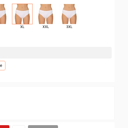
XL
XXL
3XL
le