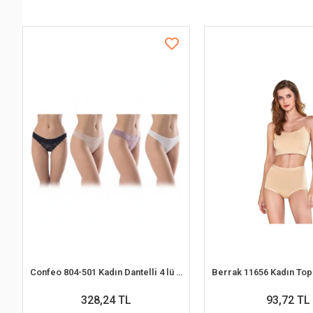
Confeo 804-501 Kadın Dantelli 4 lü Tanga Külot
328,24 TL
93,72 TL