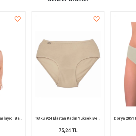
Berrak 11656 Kadın Toparlayıcı Bato Külot
Tutku 924 Elastan Kadın Yüksek Bel Külot
75,24 TL