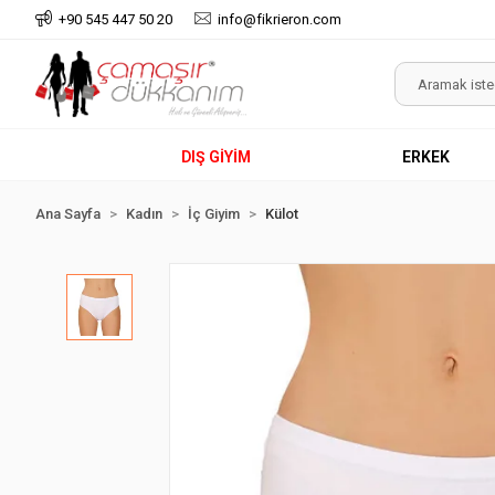
+90 545 447 50 20
info@fikrieron.com
DIŞ GİYİM
ERKEK
Ana Sayfa
Kadın
İç Giyim
Külot