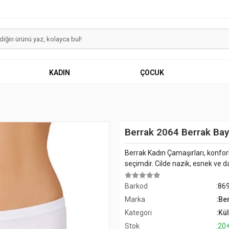
KADIN
ÇOCUK
Berrak 2064 Berrak Bay
Berrak Kadın Çamaşırları, konforlu
seçimdir. Cilde nazik, esnek ve da
Barkod
:86
Marka
:Be
Kategori
:Kül
Stok
:20