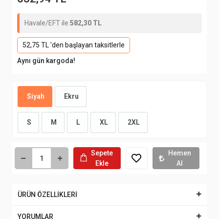
Havale/EFT ile
582,30 TL
52,75 TL 'den başlayan taksitlerle
Aynı gün kargoda!
Siyah
Ekru
S
M
L
XL
2XL
Sepete
Hemen
Ekle
Al
ÜRÜN ÖZELLİKLERİ
YORUMLAR