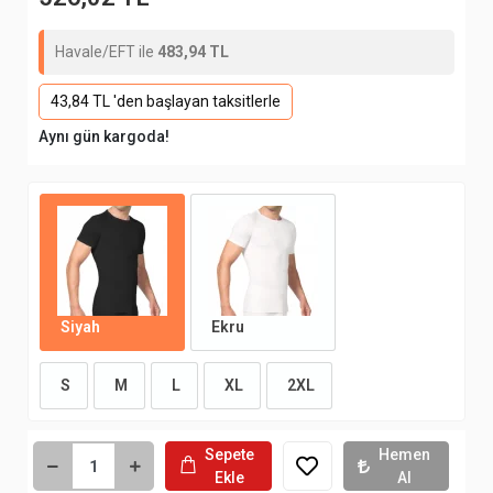
Havale/EFT ile
483,94 TL
43,84 TL 'den başlayan taksitlerle
Aynı gün kargoda!
Siyah
Ekru
S
M
L
XL
2XL
Sepete
Hemen
Ekle
Al