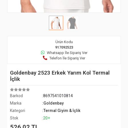
Ürün Kodu
917092523
Whatsapp İle Sipariş Ver
Telefon İle Sipariş Ver
Goldenbay 2523 Erkek Yarım Kol Termal
İçlik
Barkod
:8697541010814
Marka
:Goldenbay
Kategori
:Termal Giyim & İçlik
Stok
:20+
526,02 TL