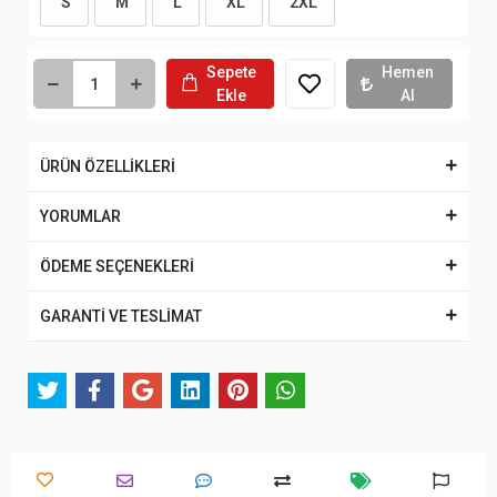
S
M
L
XL
2XL
Sepete
Hemen
Ekle
Al
ÜRÜN ÖZELLİKLERİ
YORUMLAR
ÖDEME SEÇENEKLERİ
GARANTİ VE TESLİMAT