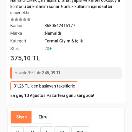
Namaldı Erkek Çamaşırları, rahat yapısı ve kaliteli dokusuyla
konforlu bir kullanım sunar. Günlük kullanım için ideal bir
seçenektir.
Barkod
:8680542415177
Marka
:Namaldı
Kategori
:Termal Giyim & İçlik
Stok
:20+
375,10 TL
Havale/EFT ile
345,09 TL
31,26 TL 'den başlayan taksitlerle
En geç 10 Ağustos Pazartesi günü kargoda!
Siyah
Ekru