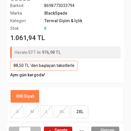
Barkod
:8698773033794
Marka
:BlackSpade
Kategori
:Termal Giyim & İçlik
Stok
:8
1.061,94 TL
Havale/EFT ile
976,98 TL
88,50 TL 'den başlayan taksitlerle
Aynı gün kargoda!
090 Siyah
S
M
L
XL
2XL
Sepete
Hemen