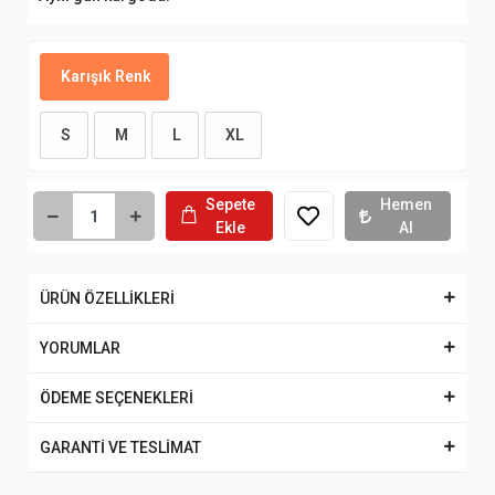
Karışık Renk
S
M
L
XL
Sepete
Hemen
Ekle
Al
ÜRÜN ÖZELLİKLERİ
YORUMLAR
ÖDEME SEÇENEKLERİ
GARANTİ VE TESLİMAT