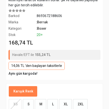
kesimiyle rahat bir kullanım sunar. Şık ve dayanıklı yapısıyla
her gün tercih edilebilir.
Barkod
:8693672188606
Marka
:Berrak
Kategori
:Boxer
Stok
:20+
168,74 TL
Havale/EFT ile
155,24 TL
14,06 TL 'den başlayan taksitlerle
Aynı gün kargoda!
Karışık Renk
XS
S
M
L
XL
2XL