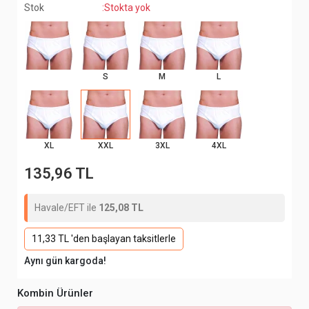
Stok
:Stokta yok
S
M
L
XL
XXL
3XL
4XL
135,96 TL
Havale/EFT ile
125,08 TL
11,33 TL 'den başlayan taksitlerle
Aynı gün kargoda!
Kombin Ürünler