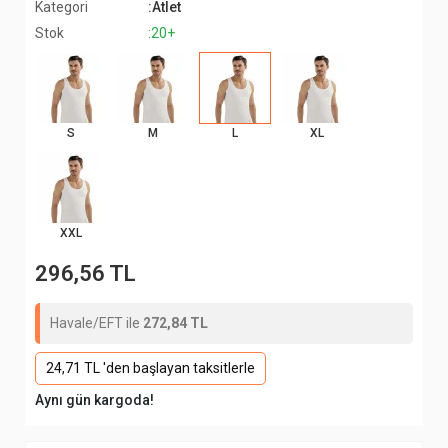
Kategori
:Atlet
Stok
:20+
S
M
L
XL
XXL
296,56 TL
Havale/EFT ile
272,84 TL
24,71 TL 'den başlayan taksitlerle
Aynı gün kargoda!