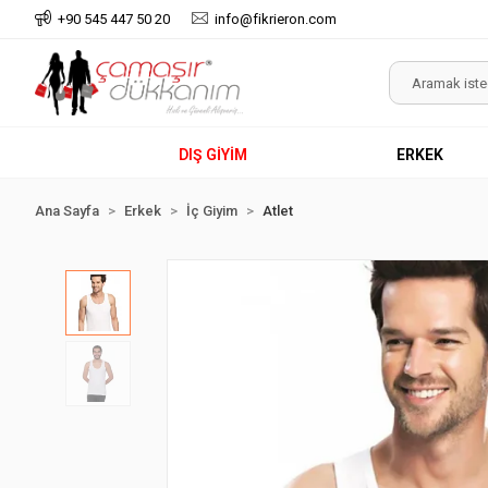
+90 545 447 50 20
info@fikrieron.com
DIŞ GİYİM
ERKEK
Ana Sayfa
Erkek
İç Giyim
Atlet