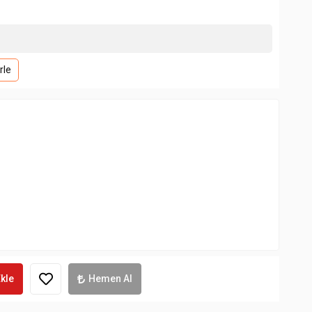
rle
kle
Hemen Al