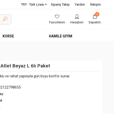
TRY - Türk Lirası
Sipariş Takip
Yardım
İletişim
0
Favorilerim
Hesabım
Sepetim
KORSE
HAMİLE GİYİM
Atlet Beyaz L 6lı Paket
klu ve rahat yapısıyla gün boyu konfor sunar.
82122798655
ku
et
+