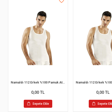
Namaldı 112 Erkek %100 Pamuk Atlet L 6'lı Paket
0,00 TL
0,00 TL
Sepete Ekle
Sepete Ek