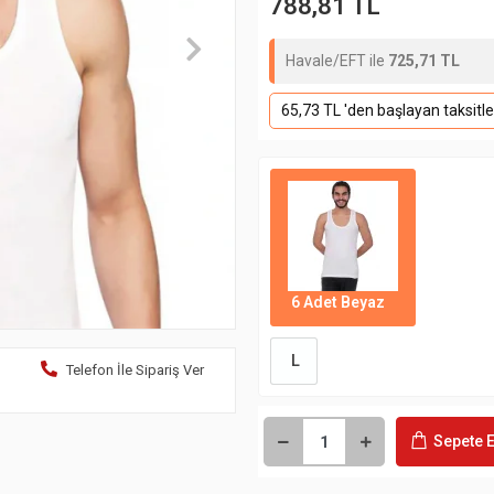
788,81 TL
Havale/EFT ile
725,71 TL
65,73 TL 'den başlayan taksitle
6 Adet Beyaz
L
Telefon İle Sipariş Ver
Sepete E