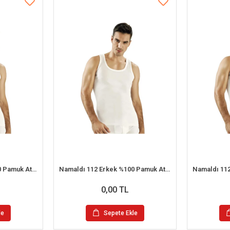
Namaldı 112 Erkek %100 Pamuk Atlet S 6'lı Paket
Namaldı 112 Erkek %100 Pamuk Atlet 2XL 6'lı Paket
0,00 TL
le
Sepete Ekle