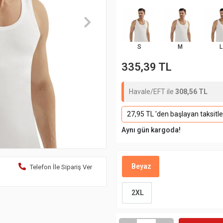
S
M
L
335,39 TL
Havale/EFT ile
308,56 TL
27,95 TL 'den başlayan taksitle
Aynı gün kargoda!
Beyaz
Telefon İle Sipariş Ver
2XL