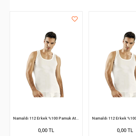
Namaldı 112 Erkek %100 Pamuk Atlet L 6'lı Paket
0,00 TL
0,00 TL