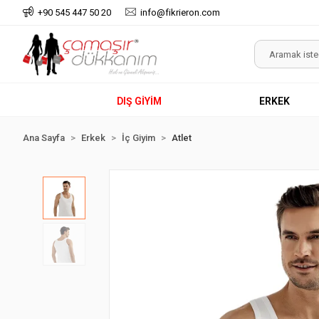
+90 545 447 50 20
info@fikrieron.com
DIŞ GİYİM
ERKEK
Ana Sayfa
Erkek
İç Giyim
Atlet