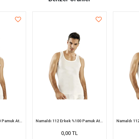
Namaldı 112 Erkek %100 Pamuk Atlet S 6'lı Paket
Namaldı 112 Erkek %100 Pamuk Atlet 2XL 6'lı Paket
0,00 TL