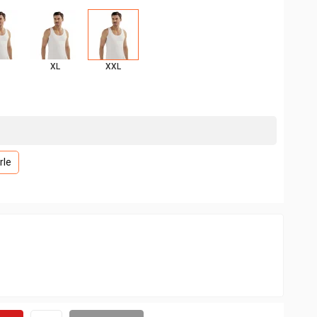
XL
XXL
rle