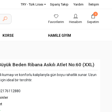
TRY - Türk Lirası
Sipariş Takip
Yardım
İletişim
0
Favorilerim
Hesabım
Sepetim
KORSE
HAMİLE GİYİM
üyük Beden Ribana Askılı Atlet No:60 (XXL)
eli kumaşı ve konforlu kalıplarıyla gün boyu rahatlık sunar. Uzun
in ideal bir tercihtir.
82176112880
hinler
et
+