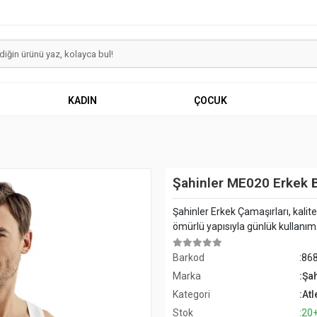
KADIN
ÇOCUK
Şahinler ME020 Erkek B
Şahinler Erkek Çamaşırları, kalit
ömürlü yapısıyla günlük kullanım iç
Barkod
:86
Marka
:Şa
Kategori
:Atl
Stok
:20