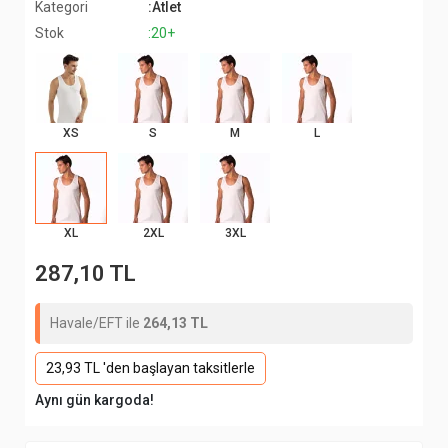
Kategori
:Atlet
Stok
:20+
XS
S
M
L
XL
2XL
3XL
287,10 TL
Havale/EFT ile
264,13 TL
23,93 TL 'den başlayan taksitlerle
Aynı gün kargoda!