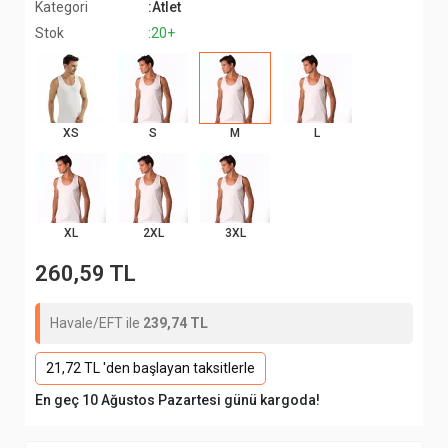
Kategori
:Atlet
Stok
:20+
XS
S
M
L
XL
2XL
3XL
260,59 TL
Havale/EFT ile
239,74 TL
21,72 TL 'den başlayan taksitlerle
En geç 10 Ağustos Pazartesi günü kargoda!