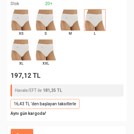
Stok
:20+
XS
S
M
L
XL
XXL
197,12 TL
Havale/EFT ile
181,35 TL
16,43 TL 'den başlayan taksitlerle
Aynı gün kargoda!