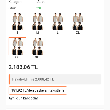
Kategori
:Atlet
Stok
:20+
S
M
L
XL
XXL
3XL
2.183,06 TL
Havale/EFT ile
2.008,42 TL
181,92 TL 'den başlayan taksitlerle
Aynı gün kargoda!