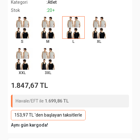
Kategori
:Atlet
Stok
:20+
S
M
L
XL
XXL
3XL
1.847,67 TL
Havale/EFT ile
1.699,86 TL
153,97 TL 'den başlayan taksitlerle
Aynı gün kargoda!