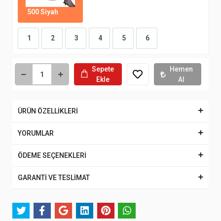
500 Siyah
1
2
3
4
5
6
Sepete
Hemen
Ekle
Al
ÜRÜN ÖZELLİKLERİ
YORUMLAR
ÖDEME SEÇENEKLERİ
GARANTİ VE TESLİMAT