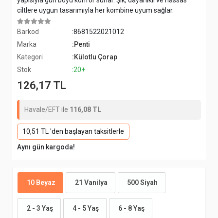
yapısıyla gün boyu konfor sunar. Şık, dayanıklı ve hassas
ciltlere uygun tasarımıyla her kombine uyum sağlar.
Barkod
:8681522021012
Marka
:Penti
Kategori
:Külotlu Çorap
Stok
:20+
126,17 TL
Havale/EFT ile
116,08 TL
10,51 TL 'den başlayan taksitlerle
Aynı gün kargoda!
10 Beyaz
21 Vanilya
500 Siyah
2 - 3 Yaş
4 - 5 Yaş
6 - 8 Yaş