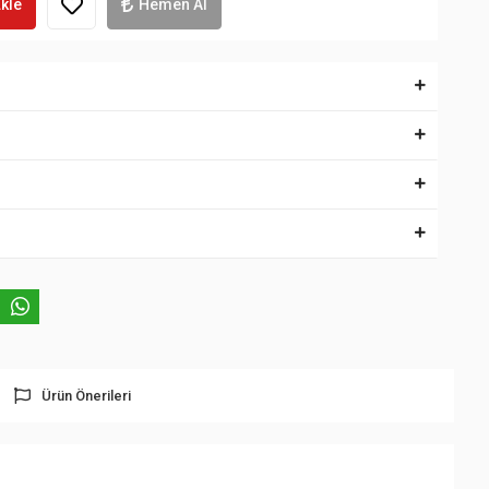
kle
Hemen Al
Ürün Önerileri