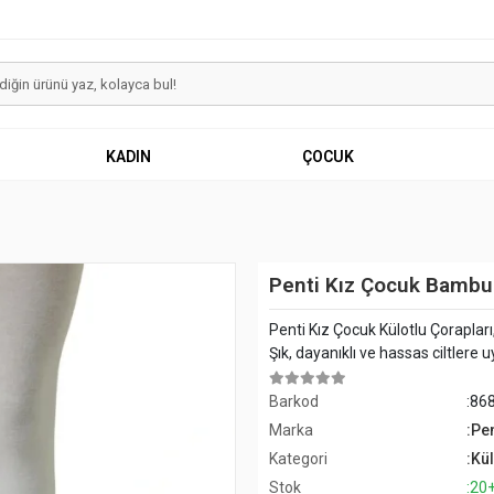
KADIN
ÇOCUK
Penti Kız Çocuk Bambu
Penti Kız Çocuk Külotlu Çoraplar
Şık, dayanıklı ve hassas ciltler
Barkod
:86
Marka
:Pen
Kategori
:Kü
Stok
:20