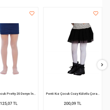
Penti Kız Çocuk Pretty 20 Denye İnce Külotlu Çorap
Penti Kız Çocuk Cozy Külotlu Çorap 180 Denye
125,07 TL
200,09 TL