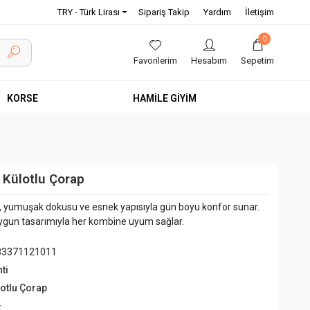
TRY - Türk Lirası
Sipariş Takip
Yardım
İletişim
0
Favorilerim
Hesabım
Sepetim
KORSE
HAMİLE GİYİM
 Külotlu Çorap
ı, yumuşak dokusu ve esnek yapısıyla gün boyu konfor sunar.
e uygun tasarımıyla her kombine uyum sağlar.
83371121011
ti
lotlu Çorap
+