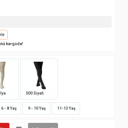
rle
ünü kargoda!
lya
500 Siyah
6 - 8 Yaş
9 - 10 Yaş
11-13 Yaş