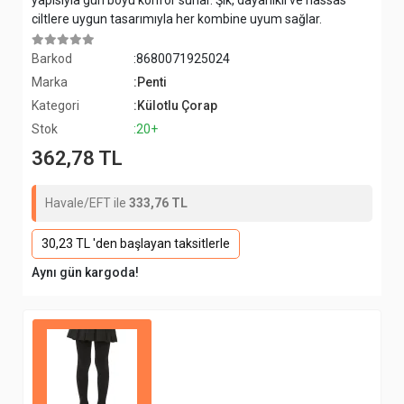
yapısıyla gün boyu konfor sunar. Şık, dayanıklı ve hassas
ciltlere uygun tasarımıyla her kombine uyum sağlar.
Barkod
:8680071925024
Marka
:Penti
Kategori
:Külotlu Çorap
Stok
:20+
362,78 TL
Havale/EFT ile
333,76 TL
30,23 TL 'den başlayan taksitlerle
Aynı gün kargoda!