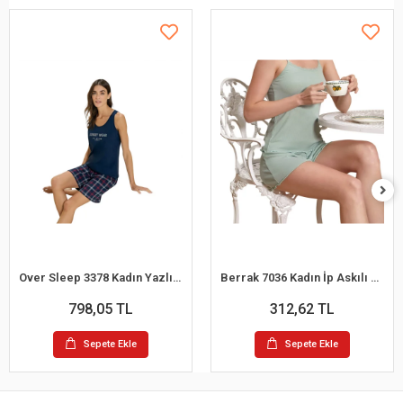
Over Sleep 3378 Kadın Yazlık Süprem Şort Pijama Takım (M-L-XL-XXL)
Berrak 7036 Kadın İp Askılı Şortlu Pijama Takım
798,05 TL
312,62 TL
Sepete Ekle
Sepete Ekle