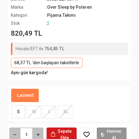
Marka
:Over Sleep by Poleren
Kategori
:Pijama Takımı
Stok
:2
820,49 TL
Havale/EFT ile
754,85 TL
68,37 TL 'den başlayan taksitlerle
Aynı gün kargoda!
Lacivert
S
M
L
XL
Sepete
Hemen
Ekle
Al