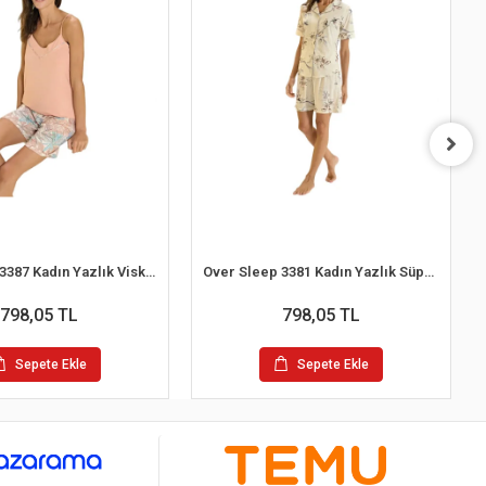
Over Sleep 3387 Kadın Yazlık Viskon Şort Pijama Takım (S-M-L-XL)
Over Sleep 3381 Kadın Yazlık Süprem Şort Pijama Takım (M-L-XL-XXL)
798,05 TL
798,05 TL
Sepete Ekle
Sepete Ekle