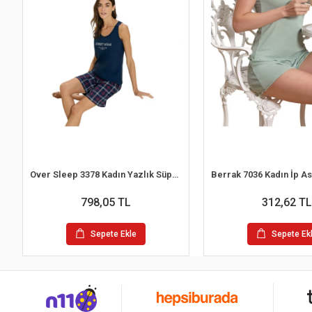
Over Sleep 3378 Kadın Yazlık Süprem Şort Pijama Takım (M-L-XL-XXL)
798,05 TL
312,62 TL
Sepete Ekle
Sepete Ek