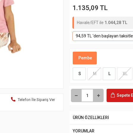
1.135,09 TL
Havale/EFT ile
1.044,28 TL
94,59 TL 'den başlayan taksitle
Pembe
S
M
L
XL
Sepete E
Telefon İle Sipariş Ver
ÜRÜN ÖZELLİKLERİ
YORUMLAR