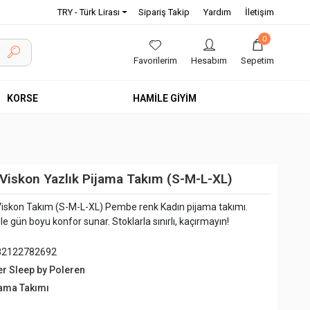
TRY - Türk Lirası
Sipariş Takip
Yardım
İletişim
0
Favorilerim
Hesabım
Sepetim
KORSE
HAMİLE GİYİM
Viskon Yazlık Pijama Takım (S-M-L-XL)
Viskon Takım (S-M-L-XL) Pembe renk Kadın pijama takımı.
e gün boyu konfor sunar. Stoklarla sınırlı, kaçırmayın!
82122782692
er Sleep by Poleren
jama Takımı