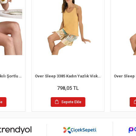
Berrak 7036 Kadın İp Askılı Şortlu Pijama Takım
Over Sleep 3385 Kadın Yazlık Viskon Şort Pijama Takım (S-M-L-XL)
798,05 TL
le
Sepete Ekle