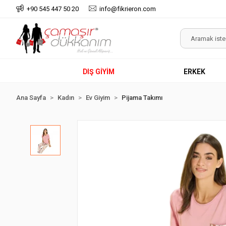
+90 545 447 50 20
info@fikrieron.com
DIŞ GİYİM
ERKEK
Ana Sayfa
Kadın
Ev Giyim
Pijama Takımı