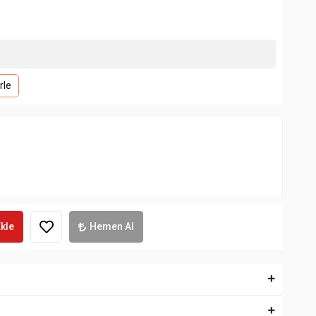
rle
kle
Hemen Al