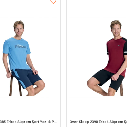
Over Sleep 2385 Erkek Süprem Şort Yazlık Pijama Takım (S-M-L-XL)