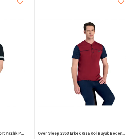
Over Sleep 2390 Erkek Süprem Şort Yazlık Pijama Takım (M-L-XL-2XL)
Over Sleep 2353 Erkek Kısa Kol Büyük Beden Süprem Pijama Takım (L-XL-XXL-3XL)