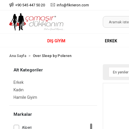
+90 545 447 50 20
info@fikrieron.com
DIŞ GİYİM
ERKEK
Ana Sayfa
Over Sleep by Poleren
Alt Kategoriler
Erkek
Kadın
Hamile Giyim
Markalar
Alperi