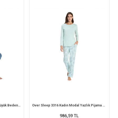
Over Sleep 2380 Erkek Süprem Büyük Beden Kapri Yazlık Pijama Takım (L-XL-2XL-3XL)
Over Sleep 3316 Kadın Modal Yazlık Pijama Takım (M-L-XL-2XL)
986,59 TL