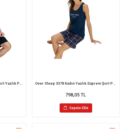
Over Sleep 2392 Erkek Süprem Şort Yazlık Pijama Takım (M-L-XL-2XL)
Over Sleep 3378 Kadın Yazlık Süprem Şort Pijama Takım (M-L-XL-XXL)
798,05 TL
Sepete Ekle