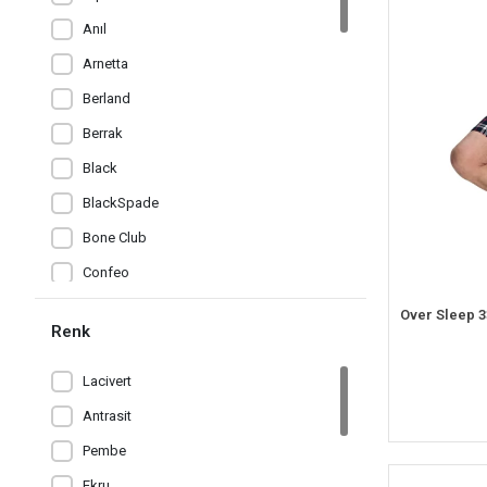
Anıl
Arnetta
Berland
Berrak
Black
BlackSpade
Bone Club
Confeo
Dono
Renk
Donwear
Dorya
Lacivert
Dowry
Antrasit
DynamicLeggings
Pembe
Elegant
Ekru