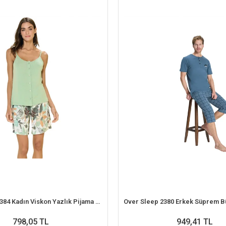
Over Sleep 3384 Kadın Viskon Yazlık Pijama Takım (M-L-XL-2XL)
798,05 TL
949,41 TL