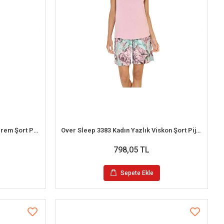
Over Sleep 3381 Kadın Yazlık Süprem Şort Pijama Takım (M-L-XL-XXL)
Over Sleep 3383 Kadın Yazlık Viskon Şort Pijama Takım (S-M-L-XL)
798,05 TL
Sepete Ekle