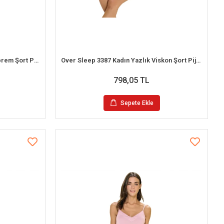
Over Sleep 2393 Erkek Yazlık Süprem Şort Pijama Takım (M-L-XL-XXL)
Over Sleep 3387 Kadın Yazlık Viskon Şort Pijama Takım (S-M-L-XL)
798,05 TL
Sepete Ekle