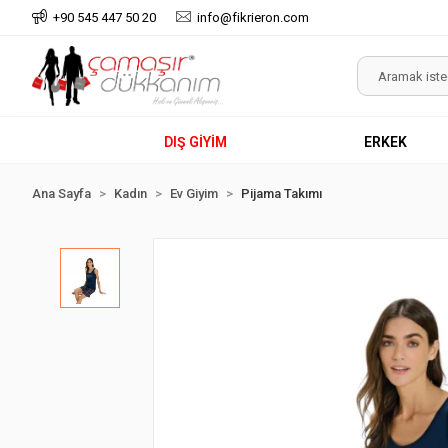
+90 545 447 50 20
info@fikrieron.com
DIŞ GİYİM
ERKEK
Ana Sayfa
Kadın
Ev Giyim
Pijama Takımı