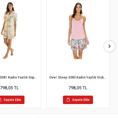
Over Sleep 3381 Kadın Yazlık Süprem Şort Pijama Takım (M-L-XL-XXL)
Over Sleep 3383 Kadın Yazlık Viskon Şort Pijama Takım (S-M-L-XL)
798,05 TL
798,05 TL
Sepete Ekle
Sepete Ekle