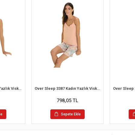
Over Sleep 3385 Kadın Yazlık Viskon Şort Pijama Takım (S-M-L-XL)
Over Sleep 3387 Kadın Yazlık Viskon Şort Pijama Takım (S-M-L-XL)
798,05 TL
le
Sepete Ekle