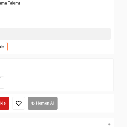
jama Takımı
rle
kle
Hemen Al