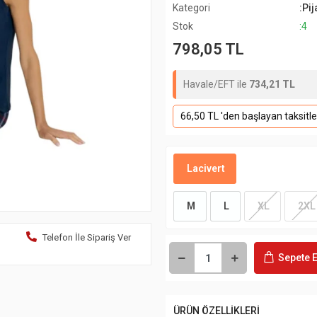
Kategori
:Pi
Stok
:4
798,05 TL
Havale/EFT ile
734,21 TL
66,50 TL 'den başlayan taksitle
Lacivert
M
L
XL
2XL
Telefon İle Sipariş Ver
Sepete E
ÜRÜN ÖZELLİKLERİ