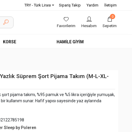
TRY - Türk Lirası
Sipariş Takip
Yardım
İletişim
0
Favorilerim
Hesabım
Sepetim
KORSE
HAMİLE GİYİM
Yazlık Süprem Şort Pijama Takım (M-L-XL-
 şort pijama takımı, %95 pamuk ve %5 likra içeriğiyle yumuşak,
bir kullanım sunar. Hafif yapısı sayesinde yaz aylarında
82122785198
er Sleep by Poleren