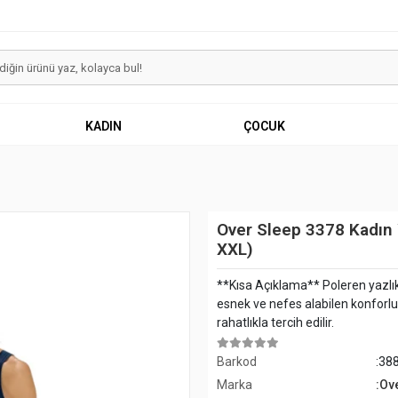
KADIN
ÇOCUK
Over Sleep 3378 Kadın 
XXL)
**Kısa Açıklama** Poleren yazlık
esnek ve nefes alabilen konforlu 
rahatlıkla tercih edilir.
Barkod
:38
Marka
:Ov