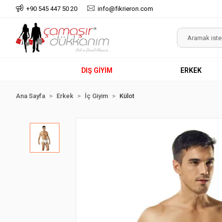
+90 545 447 50 20
info@fikrieron.com
DIŞ GİYİM
ERKEK
Ana Sayfa
Erkek
İç Giyim
Külot