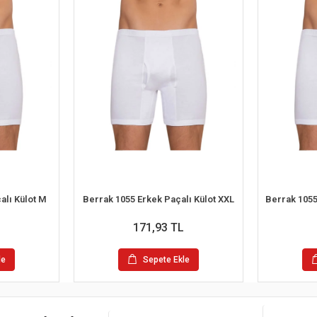
alı Külot M
Berrak 1055 Erkek Paçalı Külot XXL
171,93 TL
le
Sepete Ekle