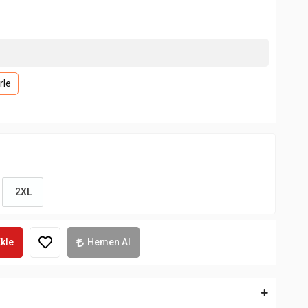
rle
2XL
kle
Hemen Al