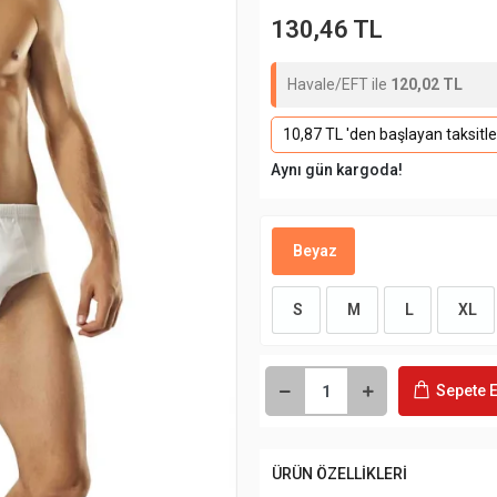
130,46 TL
Havale/EFT ile
120,02 TL
10,87 TL 'den başlayan taksitle
Aynı gün kargoda!
Beyaz
S
M
L
XL
Sepete E
ÜRÜN ÖZELLİKLERİ