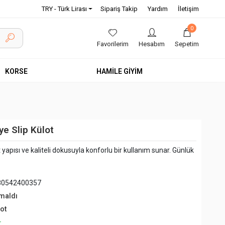
TRY - Türk Lirası
Sipariş Takip
Yardım
İletişim
0
Favorilerim
Hesabım
Sepetim
KORSE
HAMİLE GİYİM
e Slip Külot
yapısı ve kaliteli dokusuyla konforlu bir kullanım sunar. Günlük
80542400357
maldı
ot
+