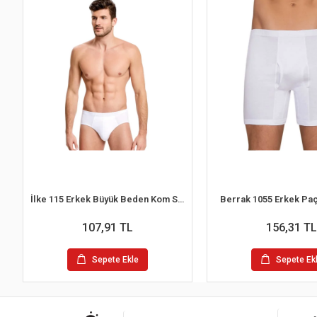
İlke 115 Erkek Büyük Beden Kom Slip Külot 2XL
Berrak 1055 Erkek Paç
107,91 TL
156,31 TL
Sepete Ekle
Sepete Ek