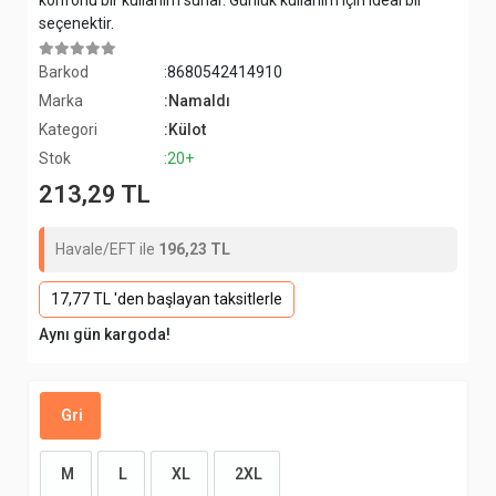
konforlu bir kullanım sunar. Günlük kullanım için ideal bir
seçenektir.
Barkod
:8680542414910
Marka
:Namaldı
Kategori
:Külot
Stok
:20+
213,29 TL
Havale/EFT ile
196,23 TL
17,77 TL 'den başlayan taksitlerle
Aynı gün kargoda!
Gri
M
L
XL
2XL