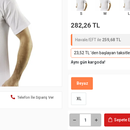
S
M
L
282,26 TL
Havale/EFT ile
259,68 TL
23,52 TL 'den başlayan taksitle
Aynı gün kargoda!
Beyaz
Telefon İle Sipariş Ver
XL
Sepete E