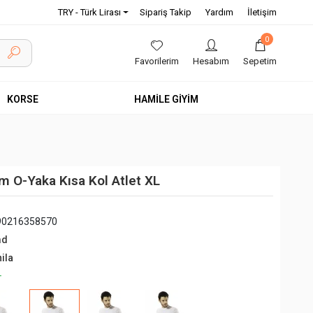
TRY - Türk Lirası
Sipariş Takip
Yardım
İletişim
0
Favorilerim
Hesabım
Sepetim
KORSE
HAMİLE GİYİM
 O-Yaka Kısa Kol Atlet XL
90216358570
md
ila
+