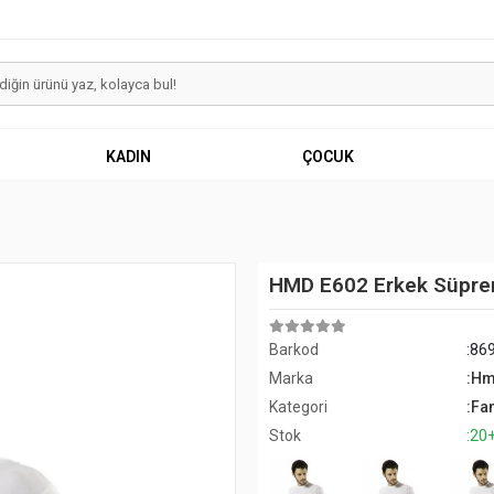
KADIN
ÇOCUK
HMD E602 Erkek Süprem
Barkod
:86
Marka
:H
Kategori
:Fan
Stok
:20