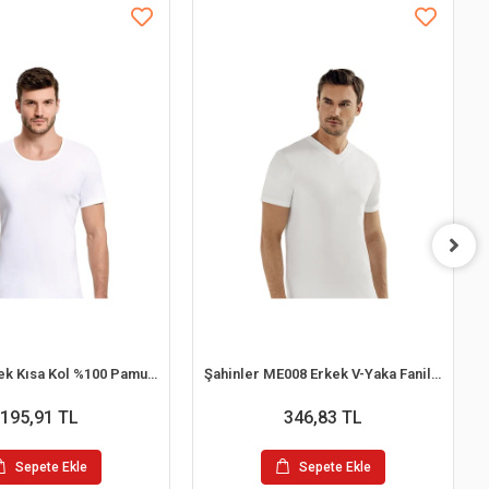
İlke 102 Erkek Kısa Kol %100 Pamuk Atlet L
Şahinler ME008 Erkek V-Yaka Fanila No:56 (XL)
195,91 TL
346,83 TL
Sepete Ekle
Sepete Ekle