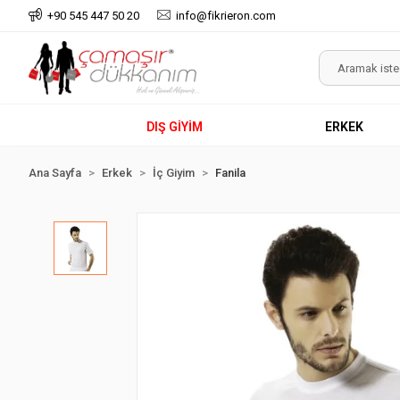
+90 545 447 50 20
info@fikrieron.com
DIŞ GİYİM
ERKEK
Ana Sayfa
Erkek
İç Giyim
Fanila