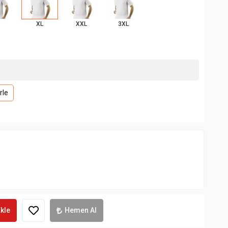
XL
XXL
3XL
rle
kle
Hemen Al