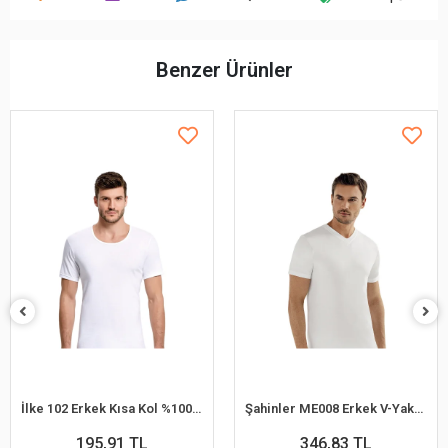
Benzer Ürünler
İlke 102 Erkek Kısa Kol %100 Pamuk Atlet L
Şahinler ME008 Erkek V-Yaka Fanila No:56 (XL)
195,91 TL
346,83 TL