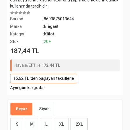
gün boyu rahatlık sunar. Konforlu yapısıyla erkeklerin günlük
kullanımda tercihidir.
Barkod
:8693875013644
Marka
:Elegant
Kategori
:Külot
Stok
:20+
187,44 TL
Havale/EFT ile
172,44 TL
15,62 TL 'den başlayan taksitlerle
Aynı gün kargoda!
Beyaz
Siyah
S
M
L
XL
2XL