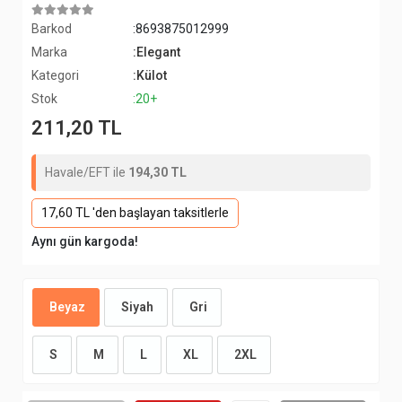
Barkod
:8693875012999
Marka
:Elegant
Kategori
:Külot
Stok
:20+
211,20 TL
Havale/EFT ile
194,30 TL
17,60 TL 'den başlayan taksitlerle
Aynı gün kargoda!
Beyaz
Siyah
Gri
S
M
L
XL
2XL