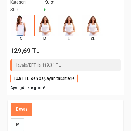
Kategori
:Külot
Stok
:6
S
M
L
XL
129,69 TL
Havale/EFT ile
119,31 TL
10,81 TL 'den başlayan taksitlerle
Aynı gün kargoda!
Beyaz
M