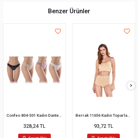
Benzer Ürünler
Confeo 804-501 Kadın Dantelli 4 lü Tanga Külot
Berrak 11656 Kadın Toparlayıcı Bato Külot
328,24 TL
93,72 TL