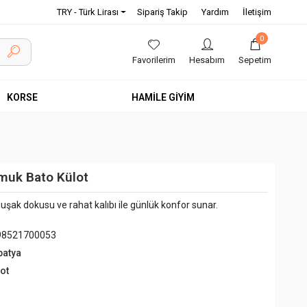
TRY - Türk Lirası
Sipariş Takip
Yardım
İletişim
0
Favorilerim
Hesabım
Sepetim
KORSE
HAMİLE GİYİM
muk Bato Külot
ak dokusu ve rahat kalıbı ile günlük konfor sunar.
98521700053
patya
ot