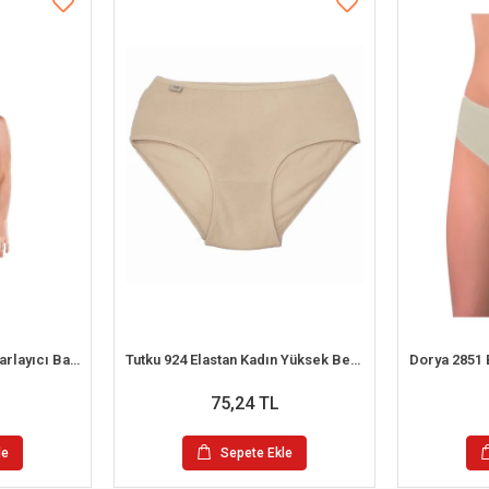
Berrak 11656 Kadın Toparlayıcı Bato Külot
Tutku 924 Elastan Kadın Yüksek Bel Külot
75,24 TL
le
Sepete Ekle