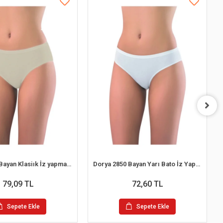
Dorya 2851 Bayan Klasiık İz yapmaz Bato Külot
Dorya 2850 Bayan Yarı Bato İz Yapmaz Külot
79,09 TL
72,60 TL
Sepete Ekle
Sepete Ekle