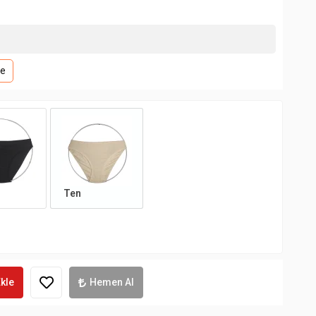
le
Ten
kle
Hemen Al