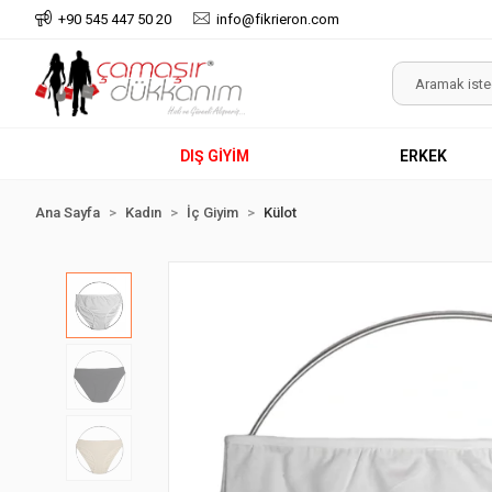
+90 545 447 50 20
info@fikrieron.com
DIŞ GİYİM
ERKEK
Ana Sayfa
Kadın
İç Giyim
Külot