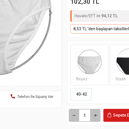
102,30 TL
Havale/EFT ile
94,12 TL
8,53 TL 'den başlayan taksitler
Beyaz
Siyah
40-42
Telefon İle Sipariş Ver
Sepete E