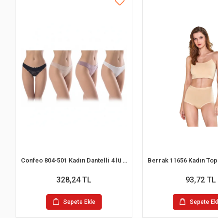
Confeo 804-501 Kadın Dantelli 4 lü Tanga Külot
328,24 TL
93,72 TL
Sepete Ekle
Sepete Ek