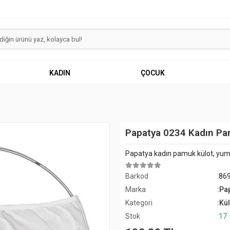
KADIN
ÇOCUK
Papatya 0234 Kadın Pa
Papatya kadın pamuk külot, yumuş
Barkod
:86
Marka
:Pa
Kategori
:Kül
Stok
:17