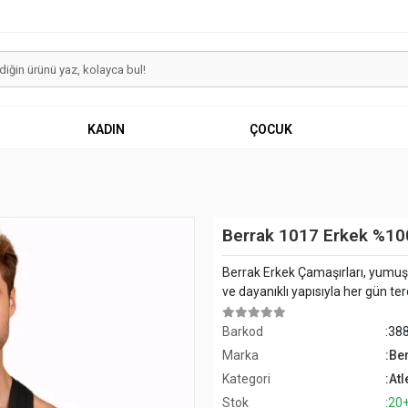
KADIN
ÇOCUK
Berrak 1017 Erkek %100
Berrak Erkek Çamaşırları, yumuş
ve dayanıklı yapısıyla her gün terci
Barkod
:38
Marka
:Be
Kategori
:Atl
Stok
:20