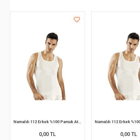
Namaldı 112 Erkek %100 Pamuk Atlet L 6'lı Paket
0,00 TL
0,00 TL