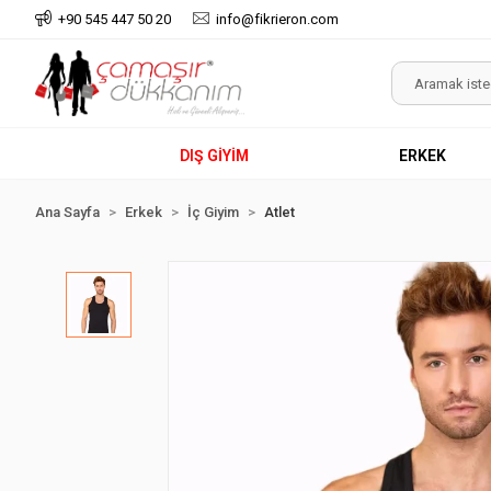
+90 545 447 50 20
info@fikrieron.com
DIŞ GİYİM
ERKEK
Ana Sayfa
Erkek
İç Giyim
Atlet