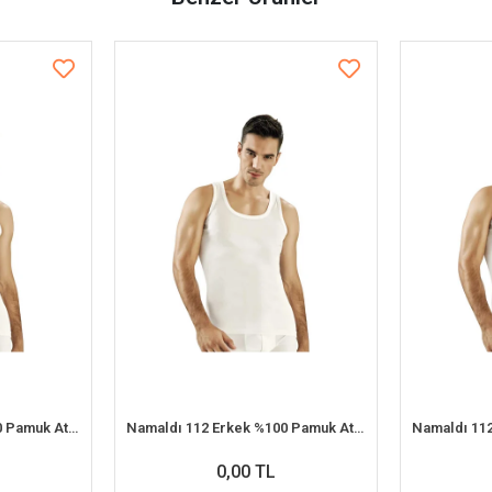
Namaldı 112 Erkek %100 Pamuk Atlet S 6'lı Paket
Namaldı 112 Erkek %100 Pamuk Atlet 2XL 6'lı Paket
0,00 TL