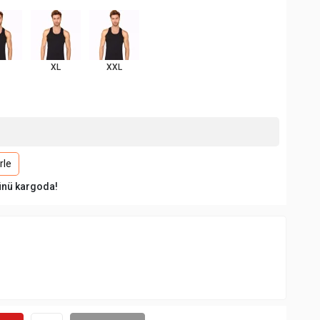
XL
XXL
rle
ünü kargoda!