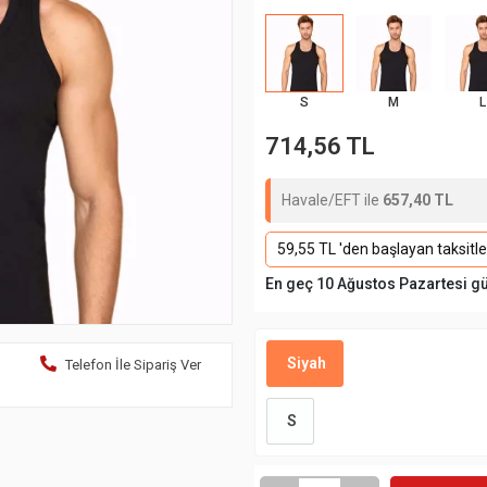
S
M
L
714,56 TL
Havale/EFT ile
657,40 TL
59,55 TL 'den başlayan taksitle
En geç 10 Ağustos Pazartesi g
Siyah
Telefon İle Sipariş Ver
S