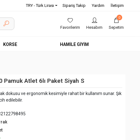
TRY - Türk Lirası
Sipariş Takip
Yardım
İletişim
0
Favorilerim
Hesabım
Sepetim
KORSE
HAMİLE GİYİM
 Pamuk Atlet 6lı Paket Siyah S
ak dokusu ve ergonomik kesimiyle rahat bir kullanım sunar. Şık
h edilebilir.
82122798495
rrak
et
+