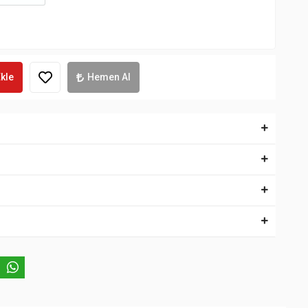
kle
Hemen Al