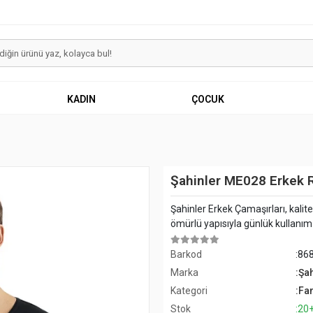
KADIN
ÇOCUK
Şahinler ME028 Erkek R
Şahinler Erkek Çamaşırları, kalit
ömürlü yapısıyla günlük kullanım iç
Barkod
:86
Marka
:Şa
Kategori
:Fan
Stok
:20