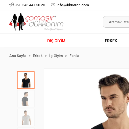
+90 545 447 50 20
info@fikrieron.com
DIŞ GİYİM
ERKEK
Ana Sayfa
Erkek
İç Giyim
Fanila