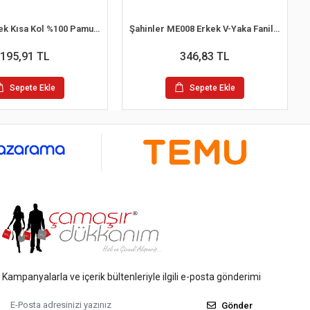
İlke 102 Erkek Kısa Kol %100 Pamuk Atlet L
Şahinler ME008 Erkek V-Yaka Fanila No:56 (XL)
195,91 TL
346,83 TL
Sepete Ekle
Sepete Ekle
Kampanyalarla ve içerik bültenleriyle ilgili e-posta gönderimi
Gönder