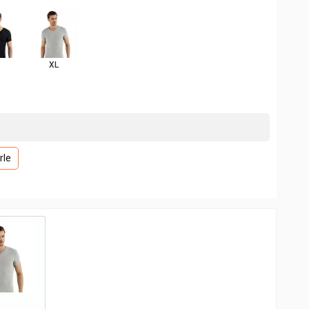
XL
rle