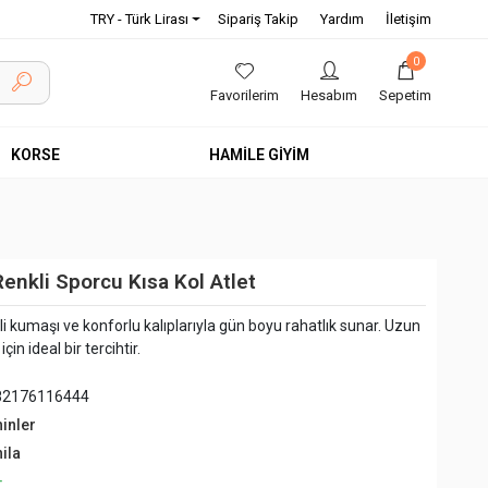
TRY - Türk Lirası
Sipariş Takip
Yardım
İletişim
0
Favorilerim
Hesabım
Sepetim
KORSE
HAMİLE GİYİM
enkli Sporcu Kısa Kol Atlet
eli kumaşı ve konforlu kalıplarıyla gün boyu rahatlık sunar. Uzun
in ideal bir tercihtir.
82176116444
hinler
ila
+