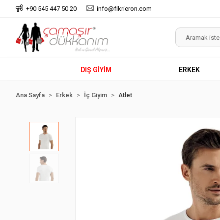
+90 545 447 50 20
info@fikrieron.com
DIŞ GİYİM
ERKEK
Ana Sayfa
Erkek
İç Giyim
Atlet