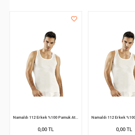
Namaldı 112 Erkek %100 Pamuk Atlet L 6'lı Paket
0,00 TL
0,00 TL