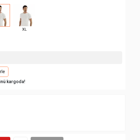
XL
rle
ünü kargoda!