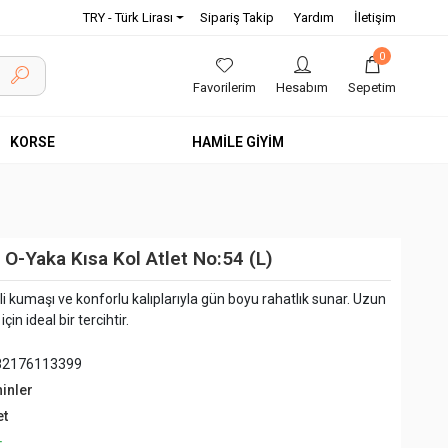
TRY - Türk Lirası
Sipariş Takip
Yardım
İletişim
0
Favorilerim
Hesabım
Sepetim
KORSE
HAMİLE GİYİM
O-Yaka Kısa Kol Atlet No:54 (L)
eli kumaşı ve konforlu kalıplarıyla gün boyu rahatlık sunar. Uzun
in ideal bir tercihtir.
82176113399
hinler
et
+