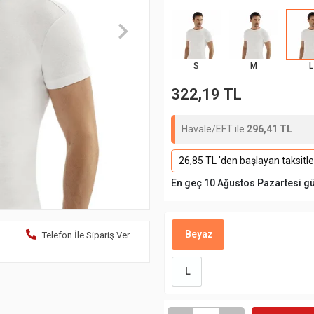
S
M
L
322,19 TL
Havale/EFT ile
296,41 TL
26,85 TL 'den başlayan taksitle
En geç 10 Ağustos Pazartesi g
Beyaz
Telefon İle Sipariş Ver
L