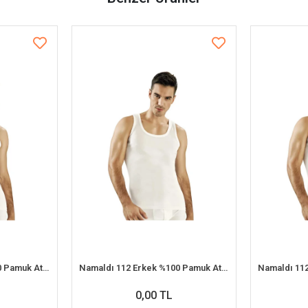
Namaldı 112 Erkek %100 Pamuk Atlet S 6'lı Paket
Namaldı 112 Erkek %100 Pamuk Atlet 2XL 6'lı Paket
0,00 TL