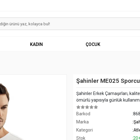
KADIN
ÇOCUK
Şahinler ME025 Sporcu 
Şahinler Erkek Çamaşırları, kalit
ömürlü yapısıyla günlük kullanım iç
Barkod
:86
Marka
:Şa
Kategori
:Atl
Stok
:20