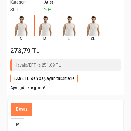
Kategori
:Atlet
Stok
:20+
S
M
L
XL
273,79 TL
Havale/EFT ile
251,89 TL
22,82 TL 'den başlayan taksitlerle
Aynı gün kargoda!
Beyaz
M