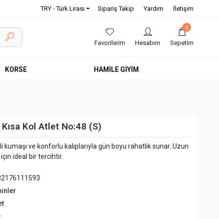
TRY - Türk Lirası
Sipariş Takip
Yardım
İletişim
0
Favorilerim
Hesabım
Sepetim
KORSE
HAMİLE GİYİM
Kısa Kol Atlet No:48 (S)
eli kumaşı ve konforlu kalıplarıyla gün boyu rahatlık sunar. Uzun
in ideal bir tercihtir.
82176111593
hinler
et
+