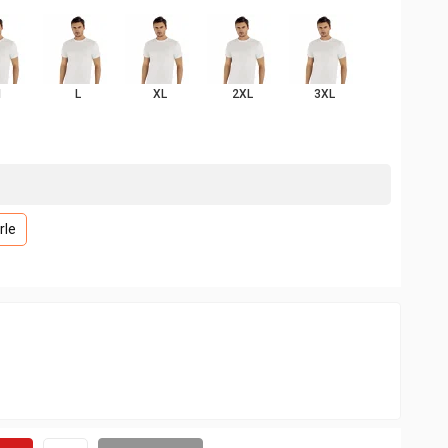
M
L
XL
2XL
3XL
rle