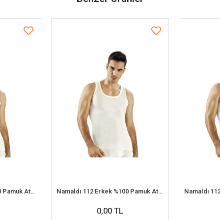
Namaldı 112 Erkek %100 Pamuk Atlet S 6'lı Paket
Namaldı 112 Erkek %100 Pamuk Atlet 2XL 6'lı Paket
0,00 TL