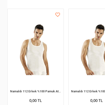
Namaldı 112 Erkek %100 Pamuk Atlet L 6'lı Paket
0,00 TL
0,00 TL