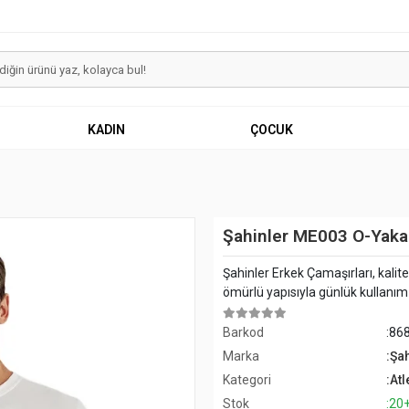
KADIN
ÇOCUK
Şahinler ME003 O-Yaka 
Şahinler Erkek Çamaşırları, kalit
ömürlü yapısıyla günlük kullanım iç
Barkod
:86
Marka
:Şa
Kategori
:Atl
Stok
:20