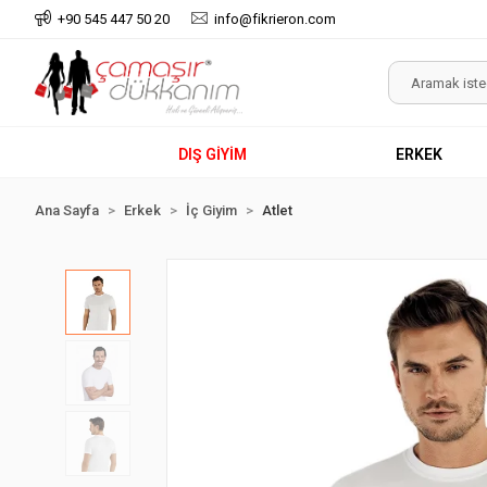
+90 545 447 50 20
info@fikrieron.com
DIŞ GİYİM
ERKEK
Ana Sayfa
Erkek
İç Giyim
Atlet