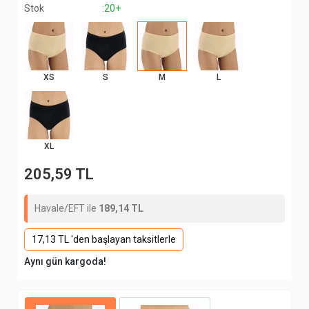
Stok
:20+
XS
S
M
L
XL
205,59 TL
Havale/EFT ile
189,14 TL
17,13 TL 'den başlayan taksitlerle
Aynı gün kargoda!