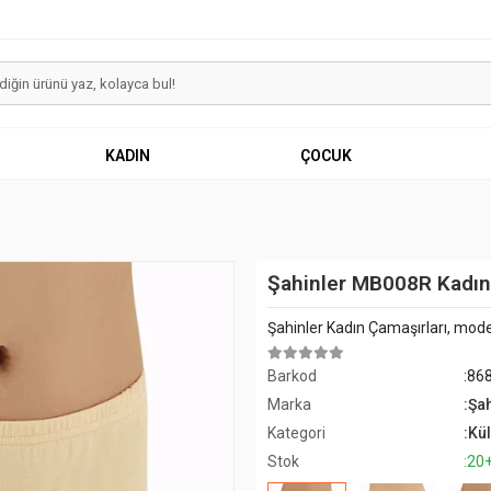
KADIN
ÇOCUK
Şahinler MB008R Kadın
Şahinler Kadın Çamaşırları, mode
Barkod
:86
Marka
:Şa
Kategori
:Kül
Stok
:20