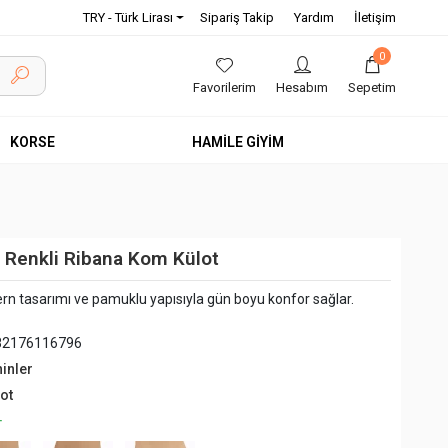
TRY - Türk Lirası
Sipariş Takip
Yardım
İletişim
0
Favorilerim
Hesabım
Sepetim
KORSE
HAMİLE GİYİM
 Renkli Ribana Kom Külot
rn tasarımı ve pamuklu yapısıyla gün boyu konfor sağlar.
82176116796
hinler
ot
+