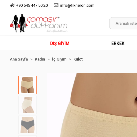
+90 545 447 50 20
info@fikrieron.com
DIŞ GİYİM
ERKEK
Ana Sayfa
Kadın
İç Giyim
Külot