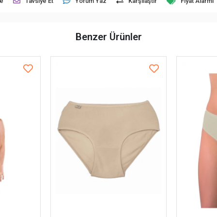
le
Tavsiye Et
Yorum Yaz
Karşılaştır
Fiyat Alarmı
Benzer Ürünler