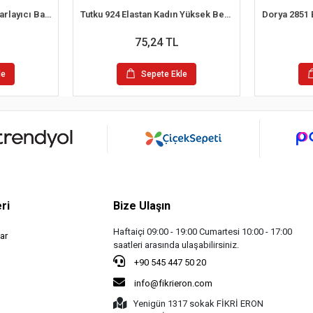
Berrak 11656 Kadın Toparlayıcı Bato Külot
Tutku 924 Elastan Kadın Yüksek Bel Külot
75,24 TL
le
Sepete Ekle
ri
Bize Ulaşın
Haftaiçi 09:00 - 19:00 Cumartesi 10:00 - 17:00
ar
saatleri arasında ulaşabilirsiniz.
+90 545 447 50 20
info@fikrieron.com
Yenigün 1317 sokak FİKRİ ERON