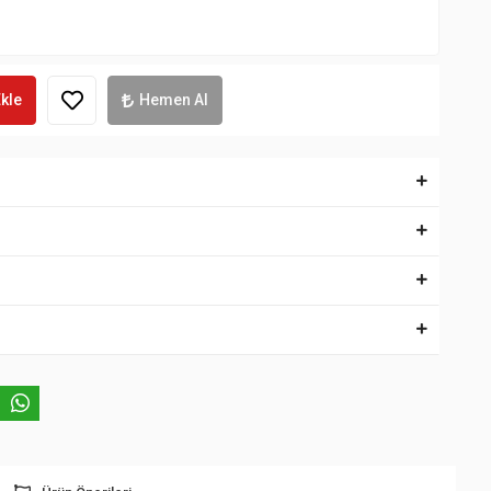
kle
Hemen Al