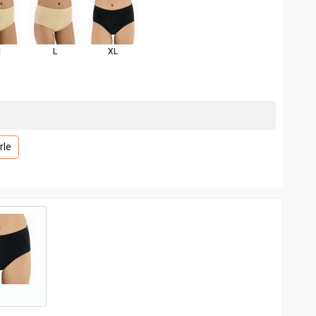
M
L
XL
rle