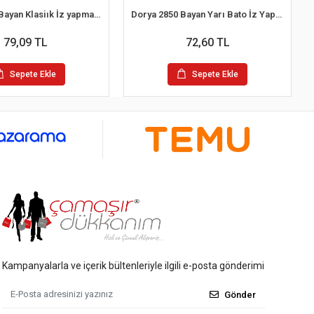
Dorya 2851 Bayan Klasiık İz yapmaz Bato Külot
Dorya 2850 Bayan Yarı Bato İz Yapmaz Külot
79,09 TL
72,60 TL
Sepete Ekle
Sepete Ekle
Kampanyalarla ve içerik bültenleriyle ilgili e-posta gönderimi
Gönder