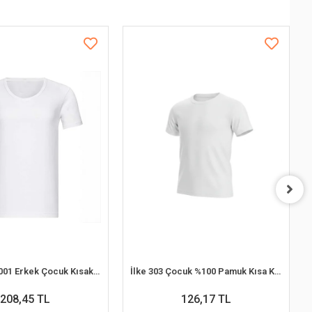
Şahinler EC001 Erkek Çocuk Kısakol Atlet (8-9 Yaş)
İlke 303 Çocuk %100 Pamuk Kısa Kol O-Yaka Atlet (9-10 Yaş)
208,45 TL
126,17 TL