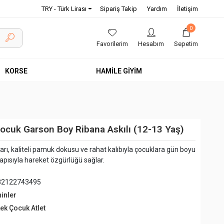
TRY - Türk Lirası
Sipariş Takip
Yardım
İletişim
0
Favorilerim
Hesabım
Sepetim
KORSE
HAMİLE GİYİM
ocuk Garson Boy Ribana Askılı (12-13 Yaş)
arı, kaliteli pamuk dokusu ve rahat kalıbıyla çocuklara gün boyu
apısıyla hareket özgürlüğü sağlar.
82122743495
hinler
kek Çocuk Atlet