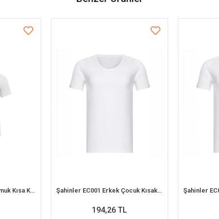
İlke 302 Çocuk %100 Pamuk Kısa Kol Atlet (1-2 Yaş)
Şahinler EC001 Erkek Çocuk Kısakol Atlet (4-5 Yaş)
194,26 TL