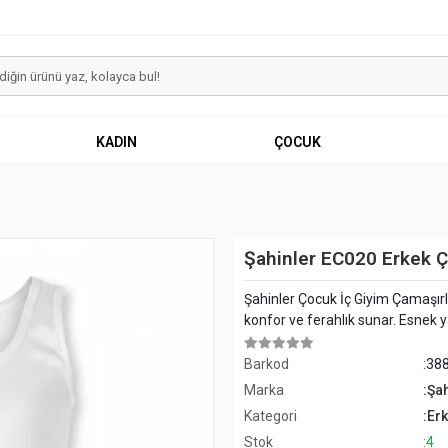
KADIN
ÇOCUK
Şahinler EC020 Erkek Ç
Şahinler Çocuk İç Giyim Çamaşırl
konfor ve ferahlık sunar. Esnek y
Barkod
:38
Marka
:Şa
Kategori
:Er
Stok
:4