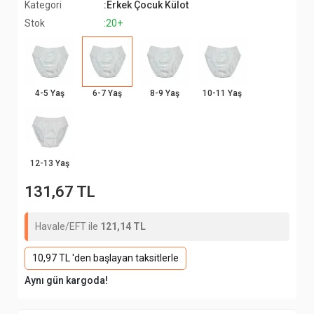
Kategori
:Erkek Çocuk Külot
Stok
:20+
4-5 Yaş
6-7 Yaş
8-9 Yaş
10-11 Yaş
12-13 Yaş
131,67 TL
Havale/EFT ile
121,14 TL
10,97 TL 'den başlayan taksitlerle
Aynı gün kargoda!