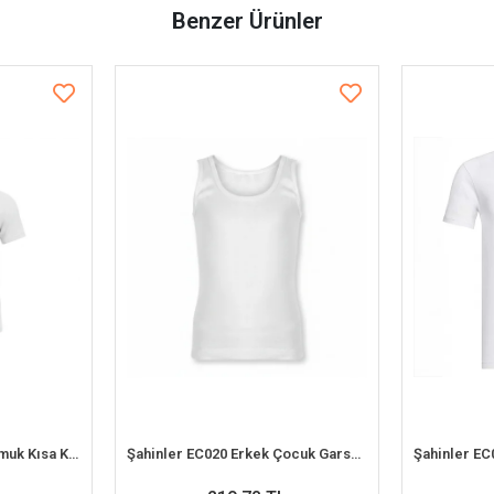
Benzer Ürünler
İlke 302 Çocuk %100 Pamuk Kısa Kol Atlet (1-2 Yaş)
Şahinler EC020 Erkek Çocuk Garson Boy Ribana Askılı (12-13 Yaş)