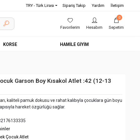
TRY - Türk Lirası
Sipariş Takip
Yardım
İletişim
0
Favorilerim
Hesabım
Sepetim
KORSE
HAMİLE GİYİM
ocuk Garson Boy Kısakol Atlet :42 (12-13
arı, kaliteli pamuk dokusu ve rahat kalıbıyla çocuklara gün boyu
apısıyla hareket özgürlüğü sağlar.
82176133335
hinler
kek Çocuk Atlet