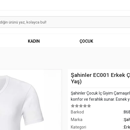
KADIN
ÇOCUK
Şahinler EC001 Erkek Ç
Yaş)
Şahinler Çocuk İç Giyim Çamaşırl
konfor ve ferahlık sunar. Esnek y
Barkod
:86
Marka
:Şa
Kategori
:Er