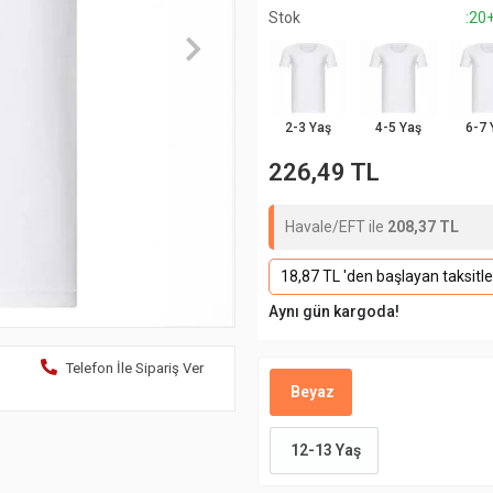
Stok
:20
2-3 Yaş
4-5 Yaş
6-7 
226,49 TL
Havale/EFT ile
208,37 TL
18,87 TL 'den başlayan taksitle
Aynı gün kargoda!
Telefon İle Sipariş Ver
Beyaz
12-13 Yaş