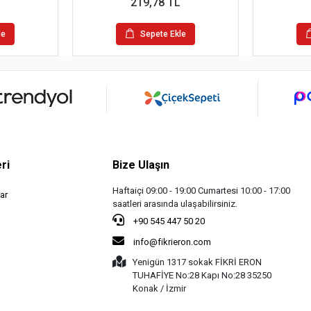
219,78 TL
le
Sepete Ekle
ri
Bize Ulaşın
Haftaiçi 09:00 - 19:00 Cumartesi 10:00 - 17:00
ar
saatleri arasında ulaşabilirsiniz.
+90 545 447 50 20
info@fikrieron.com
Yenigün 1317 sokak FİKRİ ERON
TUHAFİYE No:28 Kapı No:28 35250
Konak / İzmir