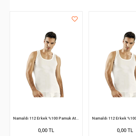
Namaldı 112 Erkek %100 Pamuk Atlet L 6'lı Paket
0,00 TL
0,00 TL