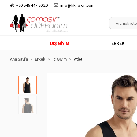
+90 545 447 50 20
info@fikrieron.com
DIŞ GİYİM
ERKEK
Ana Sayfa
Erkek
İç Giyim
Atlet