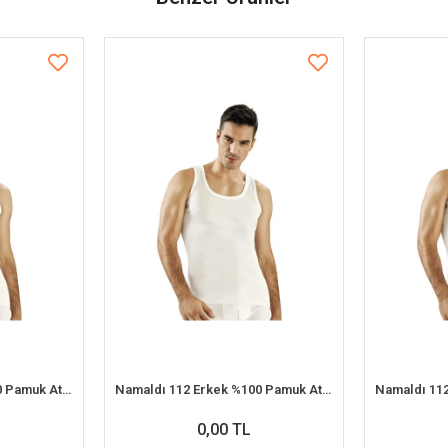
Namaldı 112 Erkek %100 Pamuk Atlet S 6'lı Paket
Namaldı 112 Erkek %100 Pamuk Atlet 2XL 6'lı Paket
0,00 TL