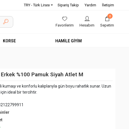
TRY - Türk Lirası
Sipariş Takip
Yardım
İletişim
0
Favorilerim
Hesabım
Sepetim
KORSE
HAMİLE GİYİM
t Erkek %100 Pamuk Siyah Atlet M
eli kumaşı ve konforlu kalıplarıyla gün boyu rahatlık sunar. Uzun
in ideal bir tercihtir.
82122799911
hinler
et
+