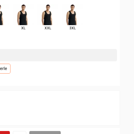
XL
XXL
3XL
erle