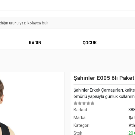
KADIN
ÇOCUK
Şahinler E005 6lı Pake
Şahinler Erkek Çamaşırları, kalit
ömürlü yapısıyla günlük kullanım iç
Barkod
:38
Marka
:Şa
Kategori
:Atl
Stok
:20