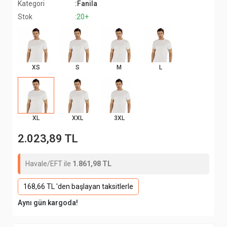
Kategori
:Fanila
Stok
:20+
XS
S
M
L
XL
XXL
3XL
2.023,89 TL
Havale/EFT ile
1.861,98 TL
168,66 TL 'den başlayan taksitlerle
Aynı gün kargoda!