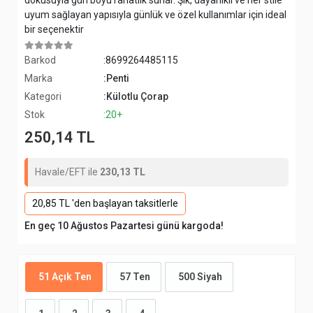
dokusuyla gün boyu rahatlık sunar. Şık, dayanıklı ve her stile
uyum sağlayan yapısıyla günlük ve özel kullanımlar için ideal
bir seçenektir
Barkod
:8699264485115
Marka
:Penti
Kategori
:Külotlu Çorap
Stok
:20+
250,14 TL
Havale/EFT ile
230,13 TL
20,85 TL 'den başlayan taksitlerle
En geç 10 Ağustos Pazartesi günü kargoda!
51 Açık Ten
57 Ten
500 Siyah