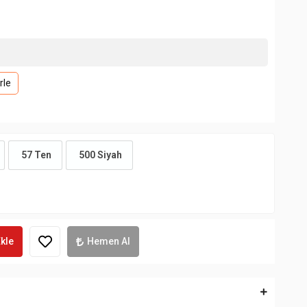
rle
57 Ten
500 Siyah
kle
Hemen Al