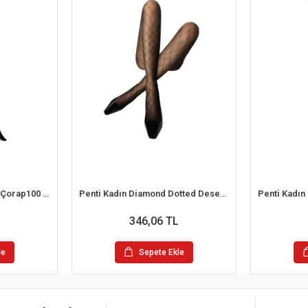
Penti Micro 100 Külotlu Çorap100 Denye
Penti Kadın Diamond Dotted Desenli Külotlu Çorap
346,06 TL
le
Sepete Ekle