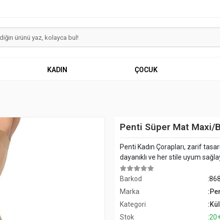
KADIN
ÇOCUK
Penti Süper Mat Maxi/
Penti Kadın Çorapları, zarif tasa
dayanıklı ve her stile uyum sağlay
Barkod
:86
Marka
:Pen
Kategori
:Kü
Stok
:20