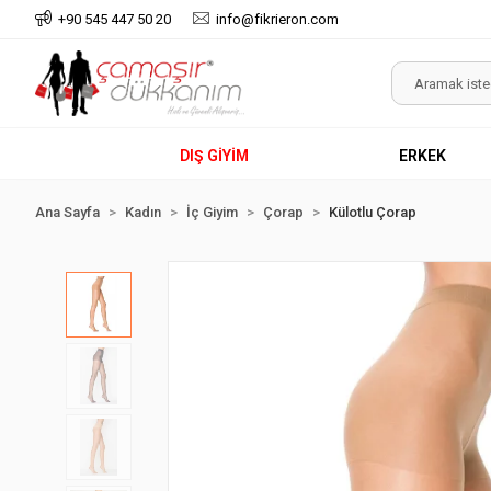
+90 545 447 50 20
info@fikrieron.com
DIŞ GİYİM
ERKEK
Ana Sayfa
Kadın
İç Giyim
Çorap
Külotlu Çorap