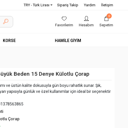
TRY - Türk Lirası
Sipariş Takip
Yardım
İletişim
0
Favorilerim
Hesabım
Sepetim
KORSE
HAMİLE GİYİM
Büyük Beden 15 Denye Külotlu Çorap
rımı ve üstün kalite dokusuyla gün boyu rahatlık sunar. Şık,
an yapısıyla günlük ve özel kullanımlar için ideal bir seçenektir
81378563865
ti
lotlu Çorap
+