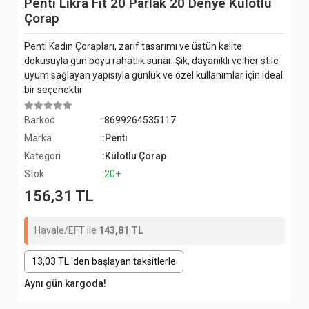
Penti Likra Fit 20 Parlak 20 Denye Külotlu
Çorap
Penti Kadın Çorapları, zarif tasarımı ve üstün kalite
dokusuyla gün boyu rahatlık sunar. Şık, dayanıklı ve her stile
uyum sağlayan yapısıyla günlük ve özel kullanımlar için ideal
bir seçenektir
Barkod
:8699264535117
Marka
:Penti
Kategori
:Külotlu Çorap
Stok
:20+
156,31 TL
Havale/EFT ile
143,81 TL
13,03 TL 'den başlayan taksitlerle
Aynı gün kargoda!